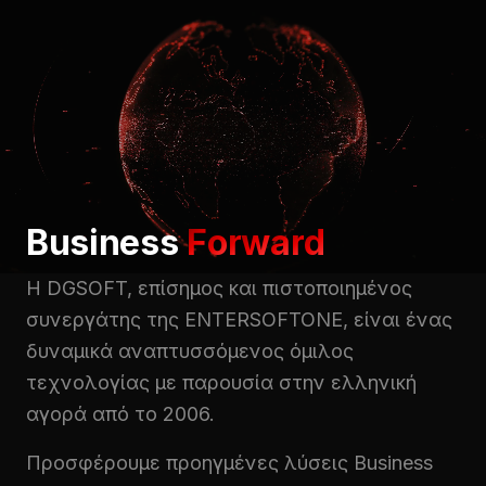
Μετάβαση στο περιεχόμενο
B
u
s
i
n
e
s
s
F
o
r
w
a
r
d
Η DGSOFT, επίσημος και πιστοποιημένος
συνεργάτης της ENTERSOFTONE, είναι ένας
δυναμικά αναπτυσσόμενος όμιλος
τεχνολογίας με παρουσία στην ελληνική
αγορά από το 2006.
Προσφέρουμε προηγμένες λύσεις Business