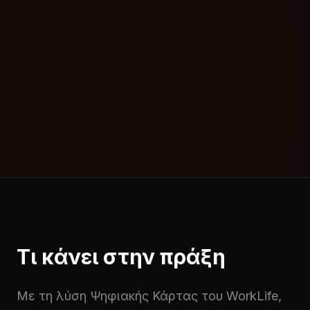
συνοδεύεται από αυξημένους ελέγχους και
πιθανά πρόστιμα. Με τη σωστή λύση, δεν
χρειάζεται να ανησυχείτε. Έχετε πλήρη
συμμόρφωση, αξιόπιστη καταγραφή και
απόλυτο έλεγχο της καθημερινής λειτουργίας.
Η Ψηφιακή Κάρτα γίνεται εργαλείο
οργάνωσης.
Τι κάνει στην πράξη
Με τη λύση Ψηφιακής Κάρτας του WorkLife,