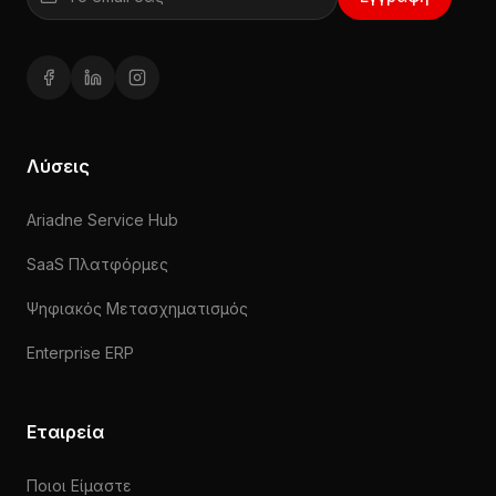
Facebook (ανοίγει σε νέο παράθυρο)
LinkedIn (ανοίγει σε νέο παράθυρο)
Instagram (ανοίγει σε νέο παράθυρο)
Λύσεις
Ariadne Service Hub
SaaS Πλατφόρμες
Ψηφιακός Μετασχηματισμός
Enterprise ERP
Εταιρεία
Ποιοι Είμαστε