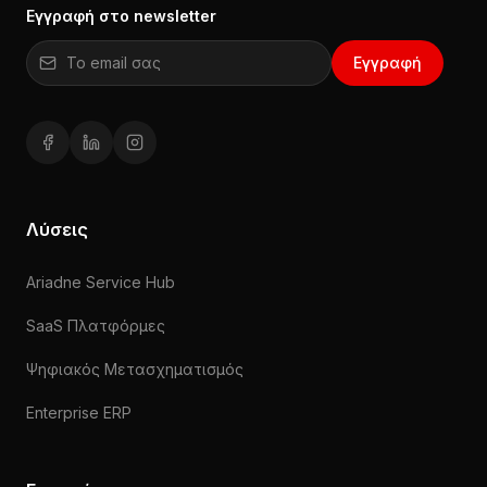
Εγγραφή στο newsletter
Email για εγγραφή στο newsletter
Εγγραφή
Facebook (ανοίγει σε νέο παράθυρο)
LinkedIn (ανοίγει σε νέο παράθυρο)
Instagram (ανοίγει σε νέο παράθυρο)
Λύσεις
Ariadne Service Hub
SaaS Πλατφόρμες
Ψηφιακός Μετασχηματισμός
Enterprise ERP