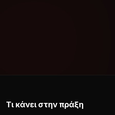
Μέσα από την οπτικοποίηση και την άμεση
πρόσβαση στην πληροφορία, η διοίκηση
αποκτά ξεκάθαρη εικόνα, αντιδρά έγκαιρα και
σχεδιάζει αποτελεσματικότερα. Το MIS Power
BI μετατρέπει τη γνώση σε δράση — και τα
δεδομένα σε ανταγωνιστικό πλεονέκτημα.
Τι κάνει στην πράξη