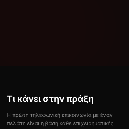
Κάθε επικοινωνία γίνεται πιο έξυπνη, κάθε
εξυπηρέτηση πιο στοχευμένη, και κάθε ομάδα
πιο αποδοτική. Με το DGSOFT CCM/CTI, η
επιχείρησή σας αποκτά έλεγχο, διαφάνεια και
αποτελεσματικότητα σε κάθε σημείο επαφής με
τον πελάτη.
Τι κάνει στην πράξη
Η πρώτη τηλεφωνική επικοινωνία με έναν
πελάτη είναι η βάση κάθε επιχειρηματικής