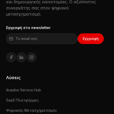
και δημιουργικής καινοτομίας. Ο αξιόπιστος
συνεργάτης σας στον ψηφιακό
μετασχηματισμό.
Εγγραφή στο newsletter
Email για εγγραφή στο newsletter
Εγγραφή
Facebook (ανοίγει σε νέο παράθυρο)
LinkedIn (ανοίγει σε νέο παράθυρο)
Instagram (ανοίγει σε νέο παράθυρο)
Λύσεις
Ariadne Service Hub
SaaS Πλατφόρμες
Ψηφιακός Μετασχηματισμός