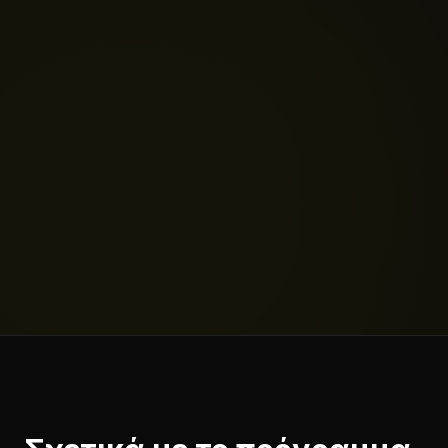
Μελέτη σκοπιμότητας & Σχεδιασμός
Σύνταξη πλήρους φακέλου υποβολής
Παρακολούθηση πορείας έργου
Κατάθεση εκθέσεων προόδου
Κατεβάστε το Αρχείο με τις
Λεπτομέρειες
(
PDF
,
1.8 MB
)