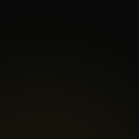
Ποσοστό Επιδότησης
Έως 50% ή 70% του συνολικού
εγκεκριμένου προϋπολογισμού (ανάλογα
την περιοχή και το μέγεθος της
επιχείρησης).
Status Αιτήσεων
Ενεργό — Υποβολή αιτήσεων έως
εξαντλήσεως προϋπολογισμού.